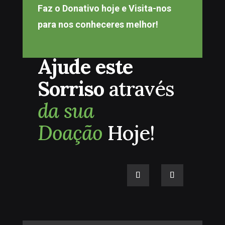
Faz o Donativo hoje e Visita-nos
para nos conheceres melhor!
Ajude este
Sorriso
através
da sua
Doação
Hoje!