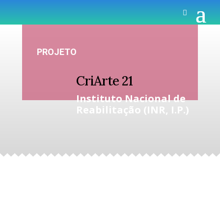
PROJETO
CriArte
21
Instituto Nacional de
Reabilitação (INR, I.P.)